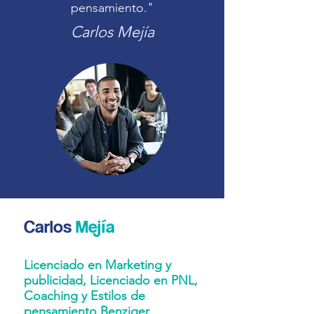
pensamiento."
Carlos Mejía
Carlos
Mejía
Licenciado en Marketing y
publicidad, Licenciado en PNL,
Coaching y Estilos de
pensamiento Benziger